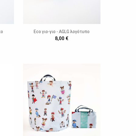
πο
Eco γιο-γιο - AGLG λογότυπο
8,00 €