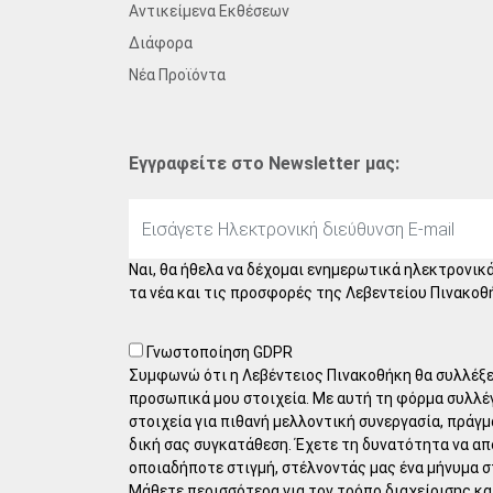
Αντικείμενα Εκθέσεων
Διάφορα
Νέα Προϊόντα
Εγγραφείτε στο Newsletter μας:
Ναι, θα ήθελα να δέχομαι ενημερωτικά ηλεκτρονικά
τα νέα και τις προσφορές της Λεβεντείου Πινακοθ
Γνωστοποίηση GDPR
Συμφωνώ ότι η Λεβέντειος Πινακοθήκη θα συλλέξει
προσωπικά μου στοιχεία. Με αυτή τη φόρμα συλλέ
στοιχεία για πιθανή μελλοντική συνεργασία, πράγμ
δική σας συγκατάθεση. Έχετε τη δυνατότητα να α
οποιαδήποτε στιγμή, στέλνοντάς μας ένα μήνυμα σ
Μάθετε περισσότερα για τον τρόπο διαχείρισης κ