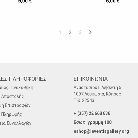
6,00 €
6,00 €
1
2
3
ΚΕΣ ΠΛΗΡΟΦΟΡΙΕΣ
ΕΠΙΚΟΙΝΩΝΙΑ
ειος Πινακοθήκη
Αναστασίου Γ. Λεβέντη 5
1097 Λευκωσία, Κύπρος
ι Αποστολής
Τ.Θ. 22543
κή Επιστροφών
+ (357) 22 668 838
ι Πληρωμής
Εσωτ. γραμμή 108
εια Συναλλαγών
eshop@leventisgallery.org