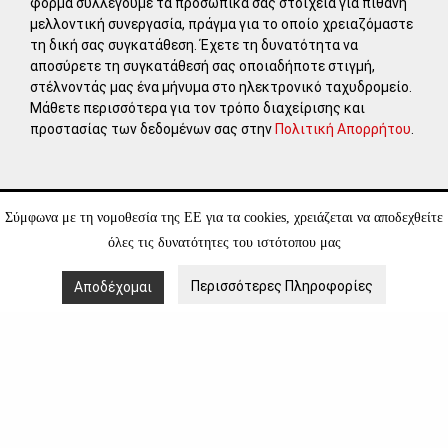
φόρμα συλλέγουμε τα προσωπικά σας στοιχεία για πιθανή
μελλοντική συνεργασία, πράγμα για το οποίο χρειαζόμαστε
τη δική σας συγκατάθεση. Έχετε τη δυνατότητα να
αποσύρετε τη συγκατάθεσή σας οποιαδήποτε στιγμή,
στέλνοντάς μας ένα μήνυμα στο ηλεκτρονικό ταχυδρομείο.
Μάθετε περισσότερα για τον τρόπο διαχείρισης και
προστασίας των δεδομένων σας στην
Πολιτική Απορρήτου
.
Σύμφωνα με τη νομοθεσία της ΕΕ για τα cookies, χρειάζεται να αποδεχθείτε
ΕΠΙΣΚΕΦΘΕΙΤΕ
όλες τις δυνατότητες του ιστότοπου μας
leventisgallery.org
Περισσότερες Πληροφορίες
Αποδέχομαι
Πολιτική Απορρήτου