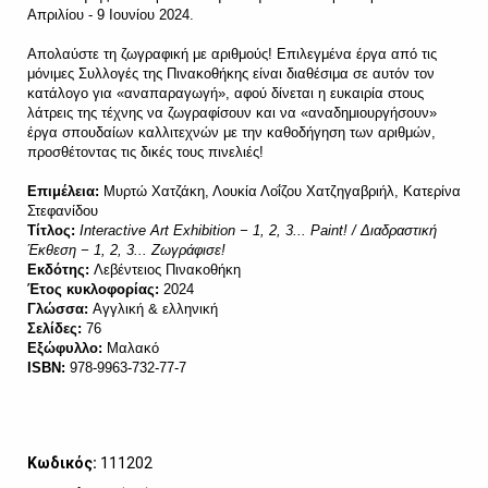
Απριλίου - 9 Ιουνίου 2024.
Απολαύστε τη ζωγραφική με αριθμούς! Επιλεγμένα έργα από τις
μόνιμες Συλλογές της Πινακοθήκης είναι διαθέσιμα σε αυτόν τον
κατάλογο για «αναπαραγωγή», αφού δίνεται η ευκαιρία στους
λάτρεις της τέχνης να ζωγραφίσουν και να «αναδημιουργήσουν»
έργα σπουδαίων καλλιτεχνών με την καθοδήγηση των αριθμών,
προσθέτοντας τις δικές τους πινελιές!
Επιμέλεια:
Μυρτώ Χατζάκη, Λουκία Λοΐζου Χατζηγαβριήλ, Κατερίνα
Στεφανίδου
Τίτλος:
I
nteractive Art Exhibition
−
1, 2, 3... Paint! / Διαδραστικ
ή
Έ
κθεση
−
1, 2, 3...
Ζωγράφισε!
Εκδότης:
Λεβέντειος Πινακοθήκη
Έτος κυκλοφορίας:
2024
Γλώσσα:
Αγγλική & ελληνική
Σελίδες:
76
Εξώφυλλο:
Μαλακό
ISBN:
978-9963-732-77-7
Κωδικός:
111202