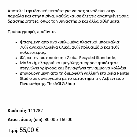
Αποτελεί την ιδανική πετσέτα για να σας συνοδεύει στην
παραλία και στην πισίνα, καθώς και σε όλες τις αγαπημένες σας
δραστηριότητες, όπως το γυμναστήριο και άλλα αθλήματα.
Προδιαγραφές προϊόντος
Φτιαγμένη από ανακυκλωμένα πλαστικά μπουκάλια:
70% ανακυκλωμένα υλικά, 20% πολυαμίδιο και 10%
πολυεστέρας.
Φέρει την πιστοποίηση «Global Recycled Standard»,
Μαλακή, ελαφριά και μεγάλης απορροφητικότητας,
στεγνώνει γρήγορα και δεν αφήνει την άμμο να κολλάει.
Δημιουργημένη από τη δημοφιλή γαλλική εταιρεία Pantaï
Studio σε συνεργασία με το κατάστημα της Λεβεντείου
Πινακοθήκης, The AGLG Shop
Κωδικός:
111282
Διαστάσεις (cm):
80.00 x 160.00
55,00 €
Τιμή: