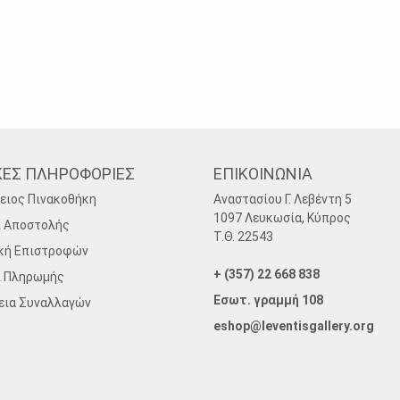
ΚΕΣ ΠΛΗΡΟΦΟΡΙΕΣ
ΕΠΙΚΟΙΝΩΝΙΑ
ειος Πινακοθήκη
Αναστασίου Γ. Λεβέντη 5
1097 Λευκωσία, Κύπρος
ι Αποστολής
Τ.Θ. 22543
κή Επιστροφών
+ (357) 22 668 838
ι Πληρωμής
Εσωτ. γραμμή 108
εια Συναλλαγών
eshop@leventisgallery.org