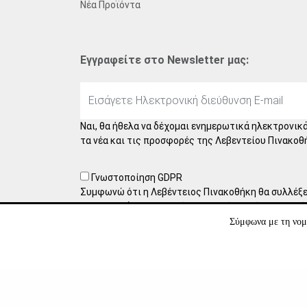
Νέα Προϊόντα
Εγγραφείτε στο Newsletter μας:
Ναι, θα ήθελα να δέχομαι ενημερωτικά ηλεκτρονικά
τα νέα και τις προσφορές της Λεβεντείου Πινακοθ
Γνωστοποίηση GDPR
Συμφωνώ ότι η Λεβέντειος Πινακοθήκη θα συλλέξει
προσωπικά μου στοιχεία. Με αυτή τη φόρμα συλλέ
στοιχεία για πιθανή μελλοντική συνεργασία, πράγμ
Σύμφωνα με τη νομο
δική σας συγκατάθεση. Έχετε τη δυνατότητα να α
οποιαδήποτε στιγμή, στέλνοντάς μας ένα μήνυμα σ
Μάθετε περισσότερα για τον τρόπο διαχείρισης κ
σας στην
Πολιτική Απορρήτου
.