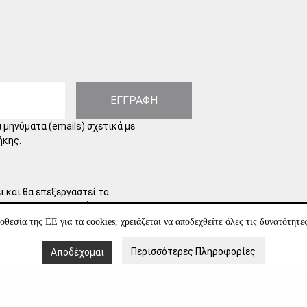
ΕΓΓΡΑΦΗ
 μηνύματα (emails) σχετικά με
ήκης.
 και θα επεξεργαστεί τα
γουμε τα προσωπικά σας
α για το οποίο χρειαζόμαστε τη
θεσία της ΕΕ για τα cookies, χρειάζεται να αποδεχθείτε όλες τις δυνατότητε
ποσύρετε τη συγκατάθεσή σας
το ηλεκτρονικό ταχυδρομείο.
Περισσότερες Πληροφορίες
Αποδέχομαι
αι προστασίας των δεδομένων