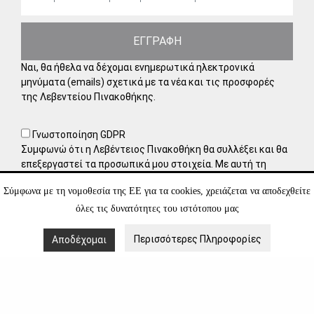
ΕΓΓΡΑΦΗ
Ναι, θα ήθελα να δέχομαι ενημερωτικά ηλεκτρονικά
μηνύματα (emails) σχετικά με τα νέα και τις προσφορές
της Λεβεντείου Πινακοθήκης.
Γνωστοποίηση GDPR
Συμφωνώ ότι η Λεβέντειος Πινακοθήκη θα συλλέξει και θα
επεξεργαστεί τα προσωπικά μου στοιχεία. Με αυτή τη
φόρμα συλλέγουμε τα προσωπικά σας στοιχεία για πιθανή
Σύμφωνα με τη νομοθεσία της ΕΕ για τα cookies, χρειάζεται να αποδεχθείτε
μελλοντική συνεργασία, πράγμα για το οποίο χρειαζόμαστε
τη δική σας συγκατάθεση. Έχετε τη δυνατότητα να
όλες τις δυνατότητες του ιστότοπου μας
αποσύρετε τη συγκατάθεσή σας οποιαδήποτε στιγμή,
στέλνοντάς μας ένα μήνυμα στο ηλεκτρονικό ταχυδρομείο.
Περισσότερες Πληροφορίες
Αποδέχομαι
Μάθετε περισσότερα για τον τρόπο διαχείρισης και
προστασίας των δεδομένων σας στην
Πολιτική Απορρήτου
.