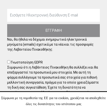
ΕΓΓΡΑΦΗ
Ναι, θα ήθελα να δέχομαι ενημερωτικά ηλεκτρονικά
μηνύματα (emails) σχετικά με τα νέα και τις προσφορές
της Λεβεντείου Πινακοθήκης.
Γνωστοποίηση GDPR
Συμφωνώ ότι η Λεβέντειος Πινακοθήκη θα συλλέξει και θα
επεξεργαστεί τα προσωπικά μου στοιχεία. Με αυτή τη
φόρμα συλλέγουμε τα προσωπικά σας στοιχεία για πιθανή
μελλοντική συνεργασία, πράγμα για το οποίο χρειαζόμαστε
τη δική σας συγκατάθεση. Έχετε τη δυνατότητα να
αποσύρετε τη συγκατάθεσή σας οποιαδήποτε στιγμή,
στέλνοντάς μας ένα μήνυμα στο ηλεκτρονικό ταχυδρομείο.
Σύμφωνα με τη νομοθεσία της ΕΕ για τα cookies, χρειάζεται να αποδεχθείτε
Μάθετε περισσότερα για τον τρόπο διαχείρισης και
όλες τις δυνατότητες του ιστότοπου μας