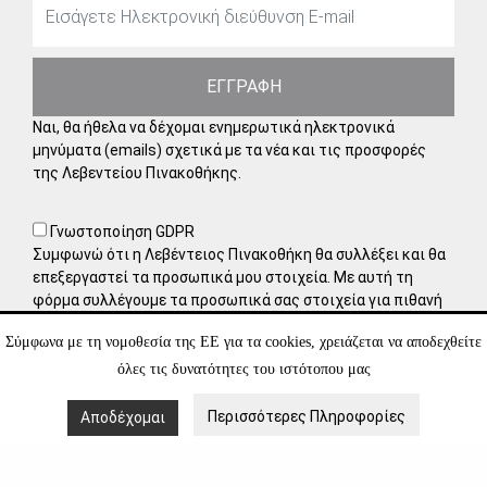
ΕΓΓΡΑΦΗ
Ναι, θα ήθελα να δέχομαι ενημερωτικά ηλεκτρονικά
μηνύματα (emails) σχετικά με τα νέα και τις προσφορές
της Λεβεντείου Πινακοθήκης.
Γνωστοποίηση GDPR
Συμφωνώ ότι η Λεβέντειος Πινακοθήκη θα συλλέξει και θα
επεξεργαστεί τα προσωπικά μου στοιχεία. Με αυτή τη
φόρμα συλλέγουμε τα προσωπικά σας στοιχεία για πιθανή
μελλοντική συνεργασία, πράγμα για το οποίο χρειαζόμαστε
Σύμφωνα με τη νομοθεσία της ΕΕ για τα cookies, χρειάζεται να αποδεχθείτε
τη δική σας συγκατάθεση. Έχετε τη δυνατότητα να
αποσύρετε τη συγκατάθεσή σας οποιαδήποτε στιγμή,
όλες τις δυνατότητες του ιστότοπου μας
στέλνοντάς μας ένα μήνυμα στο ηλεκτρονικό ταχυδρομείο.
Μάθετε περισσότερα για τον τρόπο διαχείρισης και
Περισσότερες Πληροφορίες
Αποδέχομαι
προστασίας των δεδομένων σας στην
Πολιτική Απορρήτου
.