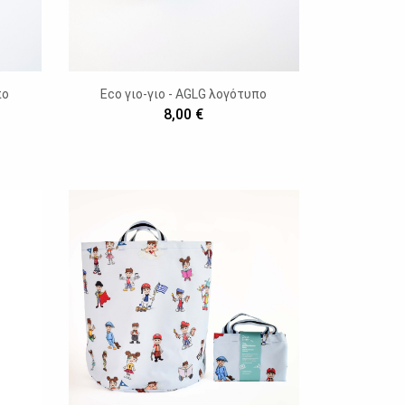
πο
Eco γιο-γιο - AGLG λογότυπο
8,00 €