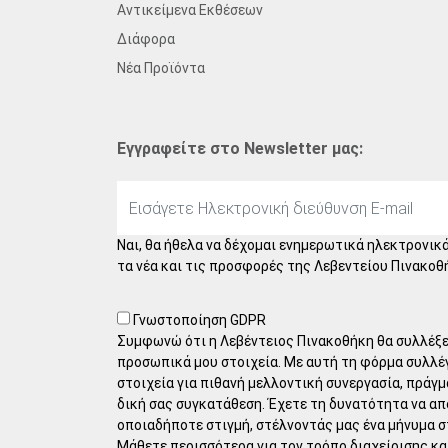
Αντικείμενα Εκθέσεων
Διάφορα
Νέα Προϊόντα
Εγγραφείτε στο Newsletter μας:
Ναι, θα ήθελα να δέχομαι ενημερωτικά ηλεκτρονικά
τα νέα και τις προσφορές της Λεβεντείου Πινακοθ
Γνωστοποίηση GDPR
Συμφωνώ ότι η Λεβέντειος Πινακοθήκη θα συλλέξει
προσωπικά μου στοιχεία. Με αυτή τη φόρμα συλλέ
στοιχεία για πιθανή μελλοντική συνεργασία, πράγμ
δική σας συγκατάθεση. Έχετε τη δυνατότητα να α
οποιαδήποτε στιγμή, στέλνοντάς μας ένα μήνυμα σ
Μάθετε περισσότερα για τον τρόπο διαχείρισης κ