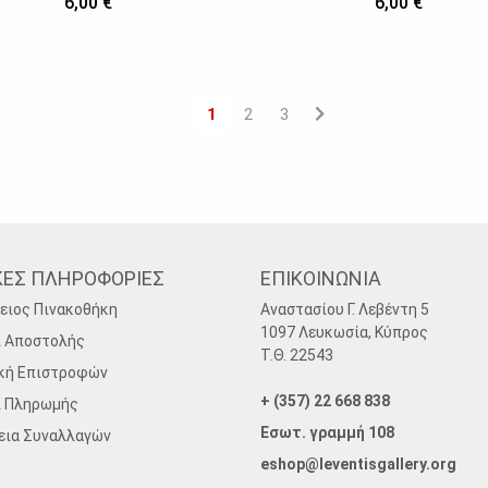
6,00 €
6,00 €
1
2
3
ΚΕΣ ΠΛΗΡΟΦΟΡΙΕΣ
ΕΠΙΚΟΙΝΩΝΙΑ
ειος Πινακοθήκη
Αναστασίου Γ. Λεβέντη 5
1097 Λευκωσία, Κύπρος
ι Αποστολής
Τ.Θ. 22543
κή Επιστροφών
+ (357) 22 668 838
ι Πληρωμής
Εσωτ. γραμμή 108
εια Συναλλαγών
eshop@leventisgallery.org