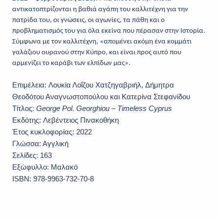
αντικατοπτρίζονται η βαθιά αγάπη του καλλιτέχνη για την
πατρίδα του, οι γνώσεις, οι αγωνίες, τα πάθη και ο
προβληματισμός του για όλα εκείνα που πέρασαν στην Ιστορία.
Σύμφωνα με τον καλλιτέχνη, «απομένει ακόμη ένα κομμάτι
γαλάζιου ουρανού στην Κύπρο, και είναι προς αυτό που
αρμενίζει το καράβι των ελπίδων μας».
Επιμέλεια:
Λουκία Λοΐζου Χατζηγαβριήλ
,
Δήμητρα
Θεοδότου Αναγνωστοπούλου
και Κατερίνα Στεφανίδου
Τίτλος:
George Pol. Georghiou
– Timeless Cyprus
Εκδότης:
Λεβέντειος Πινακοθήκη
Έτος κυκλοφορίας:
2022
Γλώσσα:
Αγγλική
Σελίδες:
163
Εξώφυλλο:
Μαλακό
ISBN:
978-9963-732-70
-8