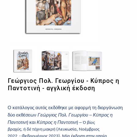
Γεώργιος Πολ. Γεωργίου - Κύπρος η
Παντοτινή - αγγλική έκδοση
Ο κατάλογος αυτός εκδόθηκε με αφορμή τη διοργάνωση
δύο εκθέσεων
Γεώργιος Πολ. Γεωργίου – Κύπρος η
Παντοτινή
και
Κύπρος η Παντοτινή –
Ὁ
βίος
βραχὺς
,
ἡ
δὲ
τέχνη μακρὴ
(Λευκωσία,
Νοέμβριος
2022
-
Φεβρουάριος
20
23
)
. Μία έκδοση στην οποία