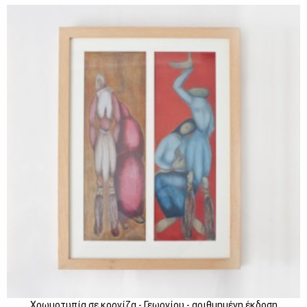
Χρωμοτυπία σε κορνίζα - Γεωργίου - αριθμημένη έκδοση